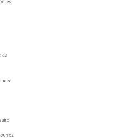
nonces
e au
mandée
saire
pourrez