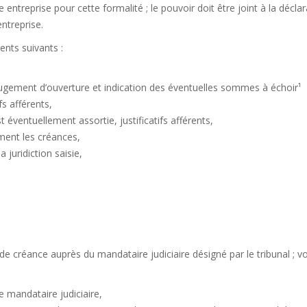
entreprise pour cette formalité ; le pouvoir doit être joint à la déclar
entreprise.
ents suivants :
 jugement d’ouverture et indication des éventuelles sommes à échoir¹
fs afférents,
t éventuellement assortie, justificatifs afférents,
ment les créances,
la juridiction saisie,
n de créance auprès du mandataire judiciaire désigné par le tribunal ; v
ce mandataire judiciaire,