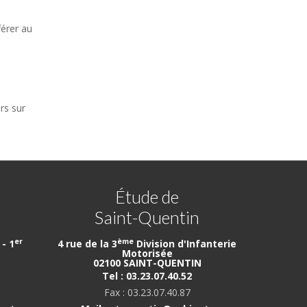
férer au
ers sur
Étude de
Saint-Quentin
er
ème
- 1
4 rue de la 3
Division d'Infanterie
Motorisée
02100 SAINT-QUENTIN
Tel : 03.23.07.40.52
Fax : 03.23.07.40.87