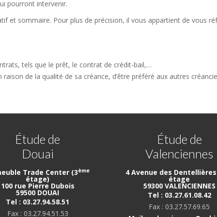
ui pourront intervenir.
tif et sommaire. Pour plus de précision, il vous appartient de vous ré
ats, tels que le prêt, le contrat de crédit-bail,…
 en raison de la qualité de sa créance, d’être préféré aux autres créanci
Étude de
Étude de
Douai
Valenciennes
ème
euble Trade Center (3
4 Avenue des Dentellières 
étage)
étage
100 rue Pierre Dubois
59300 VALENCIENNES
59500 DOUAI
Tel : 03.27.61.08.42
Tel : 03.27.94.58.51
Fax : 03.27.57.69.65
Fax : 03.27.94.51.53