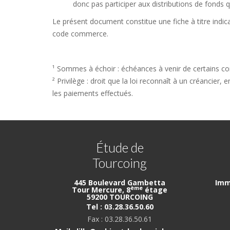
donc pas participer aux distributions de fonds q
Le présent document constitue une fiche à titre indica
code commerce.
¹ Sommes à échoir : échéances à venir de certains contr
² Privilège : droit que la loi reconnaît à un créancier,
les paiements effectués.
Étude de
Tourcoing
445 Boulevard Gambetta
Imm
ème
Tour Mercure, 8
étage
59200 TOURCOING
Tel : 03.28.36.50.60
Fax : 03.28.36.50.61