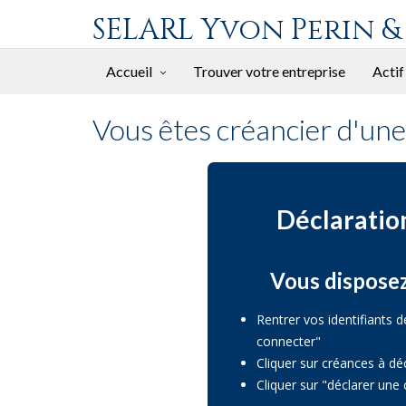
SELARL Yvon Perin &
Accueil
Trouver votre entreprise
Actif
Vous êtes créancier d'une 
Déclaration
Vous disposez
Rentrer vos identifiants d
connecter"
Cliquer sur créances à dé
Cliquer sur "déclarer un