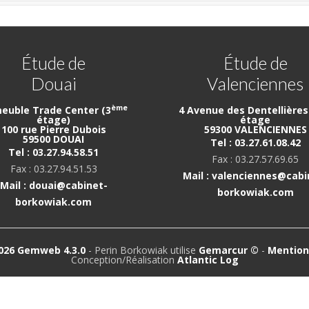
Étude de
Étude de
Douai
Valenciennes
ème
euble Trade Center (3
4 Avenue des Dentellières 
étage)
étage
100 rue Pierre Dubois
59300 VALENCIENNES
59500 DOUAI
Tel : 03.27.61.08.42
Tel : 03.27.94.58.51
Fax : 03.27.57.69.65
Fax : 03.27.94.51.53
Mail : valenciennes@cabi
Mail : douai@cabinet-
borkowiak.com
borkowiak.com
026 Gemweb 4.3.0
- Perin Borkowiak utilise
Gemarcur ©
-
Mention
Conception/Réalisation
Atlantic Log