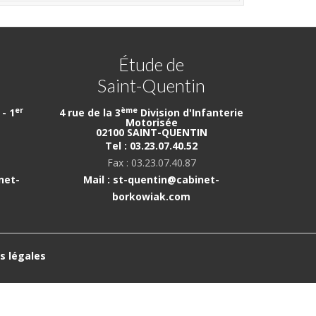
Étude de
Saint-Quentin
er
ème
- 1
4 rue de la 3
Division d'Infanterie
Motorisée
02100 SAINT-QUENTIN
Tel : 03.23.07.40.52
Fax : 03.23.07.40.87
net-
Mail : st-quentin@cabinet-
borkowiak.com
s légales