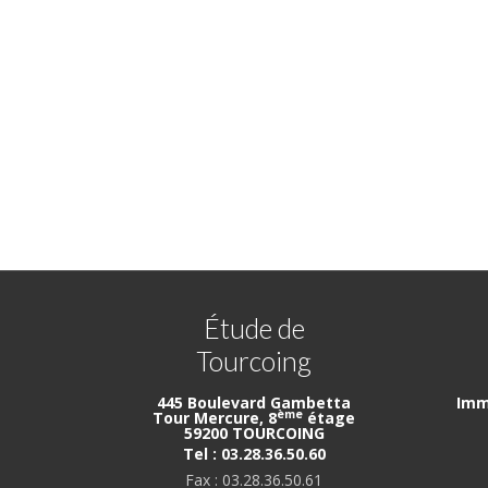
Étude de
Tourcoing
445 Boulevard Gambetta
Imm
ème
Tour Mercure, 8
étage
59200 TOURCOING
Tel : 03.28.36.50.60
Fax : 03.28.36.50.61