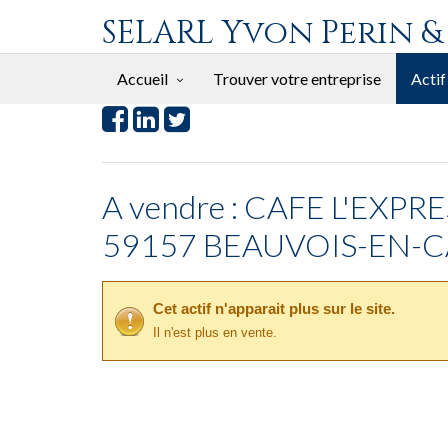
SELARL Yvon Perin &
Accueil
Trouver votre entreprise
Actif
A vendre : CAFE L'EXP
59157 BEAUVOIS-EN-
Cet actif n'apparait plus sur le site.
Il n'est plus en vente.