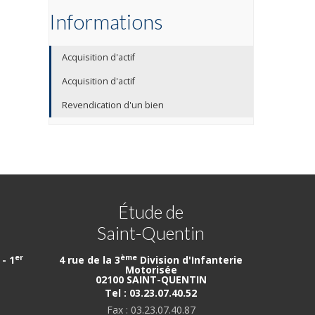
Informations
Acquisition d'actif
Acquisition d'actif
Revendication d'un bien
Étude de
Saint-Quentin
er
ème
- 1
4 rue de la 3
Division d'Infanterie
Motorisée
02100 SAINT-QUENTIN
Tel : 03.23.07.40.52
Fax : 03.23.07.40.87