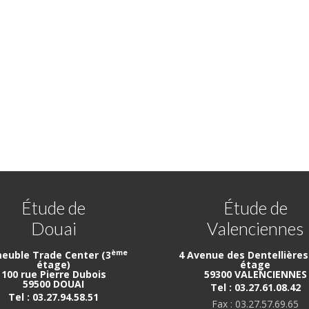
Étude de
Étude de
Douai
Valenciennes
ème
euble Trade Center (3
4 Avenue des Dentellières 
étage)
étage
100 rue Pierre Dubois
59300 VALENCIENNES
59500 DOUAI
Tel : 03.27.61.08.42
Tel : 03.27.94.58.51
Fax : 03.27.57.69.65