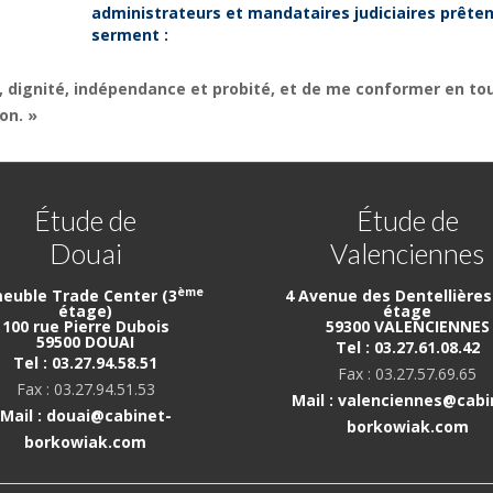
administrateurs et mandataires judiciaires prêten
serment :
, dignité, indépendance et probité, et de me conformer en to
on. »
Étude de
Étude de
Douai
Valenciennes
ème
euble Trade Center (3
4 Avenue des Dentellières 
étage)
étage
100 rue Pierre Dubois
59300 VALENCIENNES
59500 DOUAI
Tel : 03.27.61.08.42
Tel : 03.27.94.58.51
Fax : 03.27.57.69.65
Fax : 03.27.94.51.53
Mail : valenciennes@cabi
Mail : douai@cabinet-
borkowiak.com
borkowiak.com