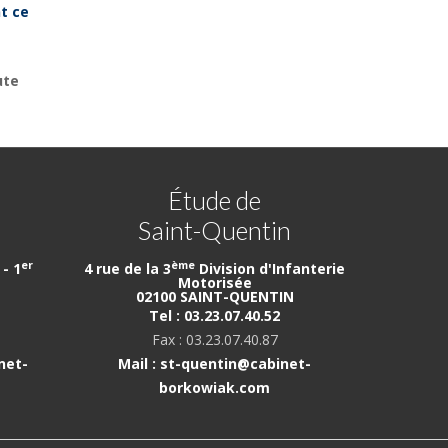
t ce
ute
Étude de
Saint-Quentin
er
ème
- 1
4 rue de la 3
Division d'Infanterie
Motorisée
02100 SAINT-QUENTIN
Tel : 03.23.07.40.52
Fax : 03.23.07.40.87
net-
Mail : st-quentin@cabinet-
borkowiak.com