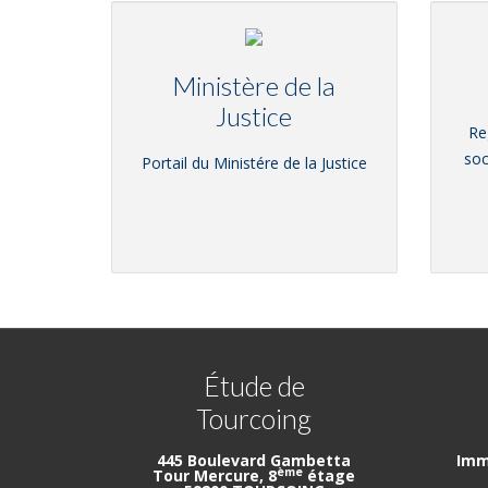
Ministère de la
Justice
Re
soc
Portail du Ministére de la Justice
Étude de
Tourcoing
445 Boulevard Gambetta
Imm
ème
Tour Mercure, 8
étage