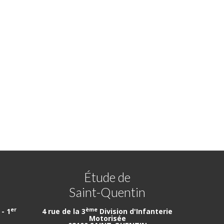
Étude de
Saint-Quentin
er
ème
- 1
4 rue de la 3
Division d'Infanterie
Motorisée