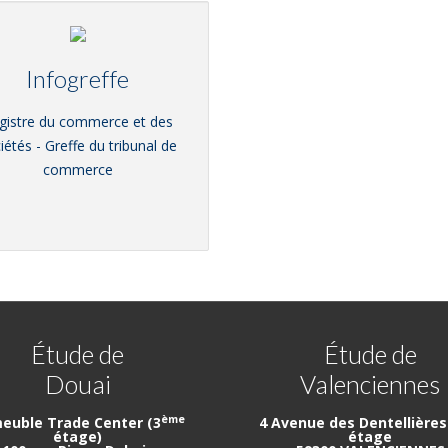
Infogreffe
gistre du commerce et des
iétés - Greffe du tribunal de
commerce
Étude de
Étude de
Douai
Valenciennes
ème
euble Trade Center (3
4 Avenue des Dentellières 
étage)
étage