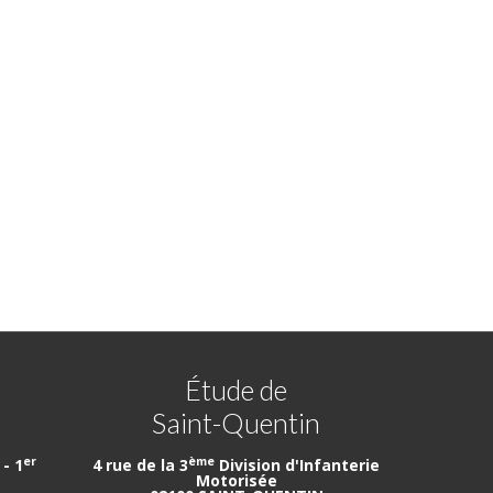
Étude de
Saint-Quentin
er
ème
- 1
4 rue de la 3
Division d'Infanterie
Motorisée