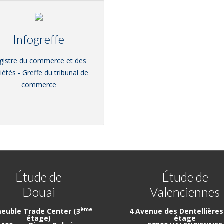
Infogreffe
gistre du commerce et des
iétés - Greffe du tribunal de
commerce
Étude de
Étude de
Douai
Valenciennes
ème
euble Trade Center (3
4 Avenue des Dentellières 
étage)
étage