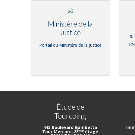
Ministère de la
Justice
Re
soc
Portail du Ministére de la Justice
Étude de
Tourcoing
445 Boulevard Gambetta
Imm
ème
Tour Mercure, 8
étage