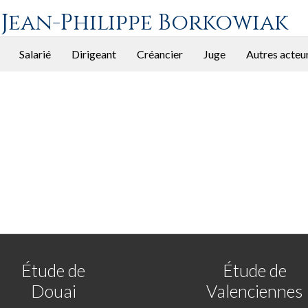
 Jean-Philippe Borkowiak
Salarié
Dirigeant
Créancier
Juge
Autres acteu
Étude de
Étude de
Douai
Valenciennes