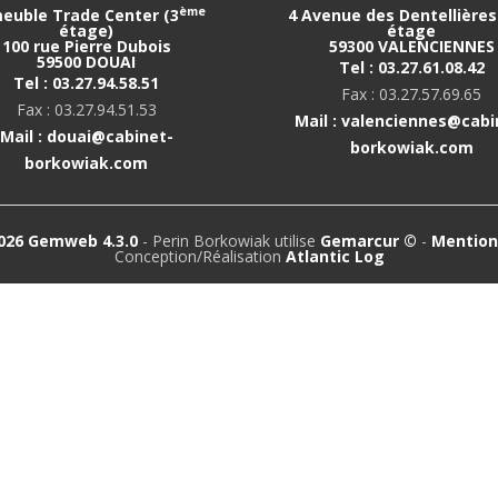
ème
euble Trade Center (3
4 Avenue des Dentellières 
étage)
étage
100 rue Pierre Dubois
59300 VALENCIENNES
59500 DOUAI
Tel : 03.27.61.08.42
Tel : 03.27.94.58.51
Fax : 03.27.57.69.65
Fax : 03.27.94.51.53
Mail : valenciennes@cabi
Mail : douai@cabinet-
borkowiak.com
borkowiak.com
026 Gemweb 4.3.0
- Perin Borkowiak utilise
Gemarcur ©
-
Mention
Conception/Réalisation
Atlantic Log