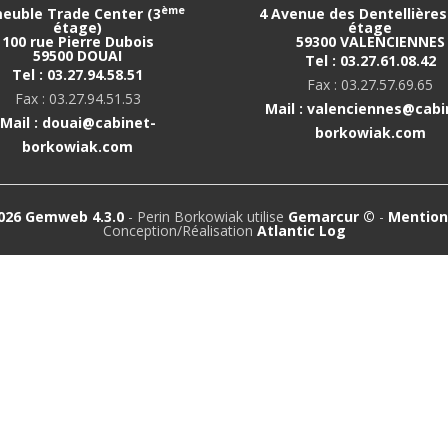
ème
euble Trade Center (3
4 Avenue des Dentellières 
étage)
étage
100 rue Pierre Dubois
59300 VALENCIENNES
59500 DOUAI
Tel : 03.27.61.08.42
Tel : 03.27.94.58.51
Fax : 03.27.57.69.65
Fax : 03.27.94.51.53
Mail : valenciennes@cabi
Mail : douai@cabinet-
borkowiak.com
borkowiak.com
026 Gemweb 4.3.0
- Perin Borkowiak utilise
Gemarcur ©
-
Mention
Conception/Réalisation
Atlantic Log