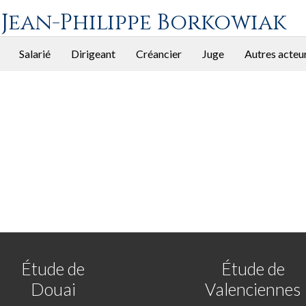
 Jean-Philippe Borkowiak
Salarié
Dirigeant
Créancier
Juge
Autres acteu
Étude de
Étude de
Douai
Valenciennes