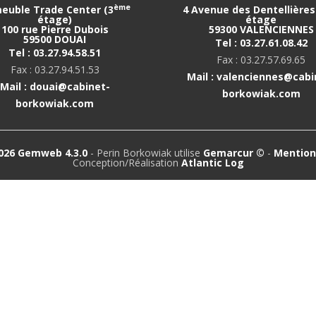
ème
euble Trade Center (3
4 Avenue des Dentellières 
étage)
étage
100 rue Pierre Dubois
59300 VALENCIENNES
59500 DOUAI
Tel : 03.27.61.08.42
Tel : 03.27.94.58.51
Fax : 03.27.57.69.65
Fax : 03.27.94.51.53
Mail : valenciennes@cabi
Mail : douai@cabinet-
borkowiak.com
borkowiak.com
026 Gemweb 4.3.0
- Perin Borkowiak utilise
Gemarcur ©
-
Mention
Conception/Réalisation
Atlantic Log