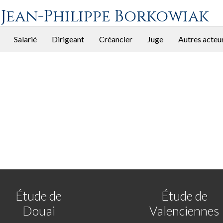
 Jean-Philippe Borkowiak
Salarié
Dirigeant
Créancier
Juge
Autres acteu
Étude de
Étude de
Douai
Valenciennes