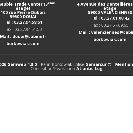
ème
euble Trade Center (3
4 Avenue des Dentellières 
étage)
étage
100 rue Pierre Dubois
59300 VALENCIENNES
59500 DOUAI
Tel : 03.27.61.08.42
Tel : 03.27.94.58.51
Fax : 03.27.57.69.65
Fax : 03.27.94.51.53
Mail : valenciennes@cabi
Mail : douai@cabinet-
borkowiak.com
borkowiak.com
026 Gemweb 4.3.0
- Perin Borkowiak utilise
Gemarcur ©
-
Mention
Conception/Réalisation
Atlantic Log