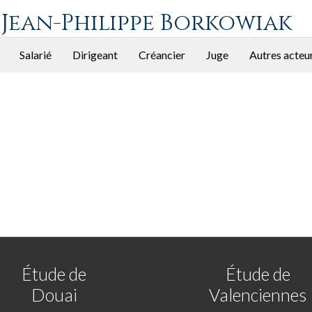
 Jean-Philippe Borkowiak
Salarié
Dirigeant
Créancier
Juge
Autres acteu
Étude de
Étude de
Douai
Valenciennes