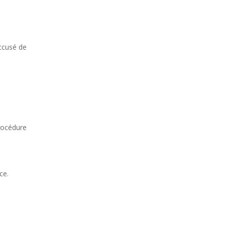
accusé de
procédure
ce.