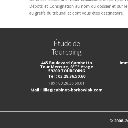
Dépôts et Consignation au nom du dossier et sur le
au greffe du tribunal et dont vous êtes destinataire.
Étude de
Tourcoing
445 Boulevard Gambetta
Imm
ème
Tour Mercure, 8
étage
59200 TOURCOING
Tel : 03.28.36.50.60
Fax : 03.28.36.50.61
Mail : lille@cabinet-borkowiak.com
© 2008-2