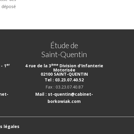
t déposé
Étude de
Saint-Quentin
er
ème
- 1
4 rue de la 3
Division d'Infanterie
Motorisée
02100 SAINT-QUENTIN
Tel : 03.23.07.40.52
Fax : 03.23.07.40.87
net-
Mail : st-quentin@cabinet-
borkowiak.com
s légales