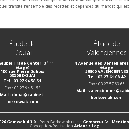
quel transite l'ensemble des recettes et dépenses du mandat qui es
Étude de
Étude de
Douai
Valenciennes
ème
euble Trade Center (3
4 Avenue des Dentellières 
étage)
étage
100 rue Pierre Dubois
59300 VALENCIENNES
59500 DOUAI
Tel : 03.27.61.08.42
Tel : 03.27.94.58.51
Fax : 03.27.57.69.65
Fax : 03.27.94.51.53
Mail : valenciennes@cabi
Mail : douai@cabinet-
borkowiak.com
borkowiak.com
026 Gemweb 4.3.0
- Perin Borkowiak utilise
Gemarcur ©
-
Mention
Conception/Réalisation
Atlantic Log