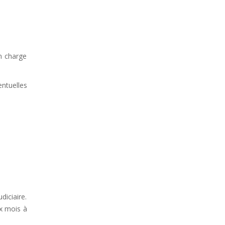
n charge
ntuelles
iciaire.
x mois à