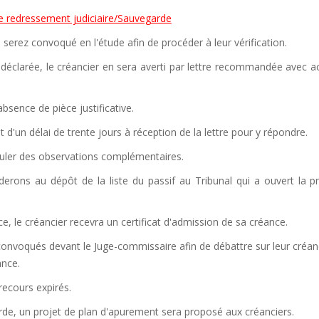
e redressement judiciaire/Sauvegarde
s serez convoqué en l'étude afin de procéder à leur vérification.
 déclarée, le créancier en sera averti par lettre recommandée avec 
sence de pièce justificative.
 d'un délai de trente jours à réception de la lettre pour y répondre.
rmuler des observations complémentaires.
éderons au dépôt de la liste du passif au Tribunal qui a ouvert la 
e, le créancier recevra un certificat d'admission de sa créance.
convoqués devant le Juge-commissaire afin de débattre sur leur créan
ance.
 recours expirés.
rde, un projet de plan d'apurement sera proposé aux créanciers.