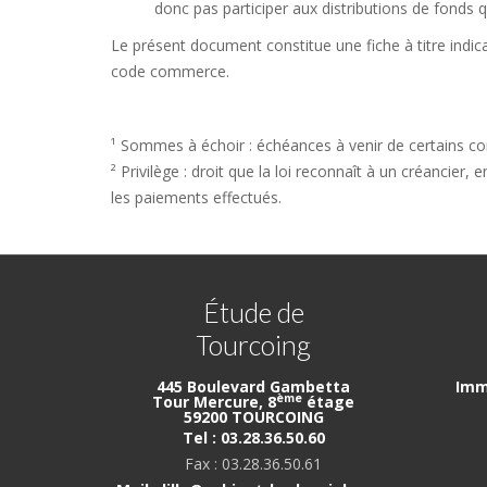
donc pas participer aux distributions de fonds q
Le présent document constitue une fiche à titre indica
code commerce.
¹ Sommes à échoir : échéances à venir de certains contr
² Privilège : droit que la loi reconnaît à un créancier,
les paiements effectués.
Étude de
Tourcoing
445 Boulevard Gambetta
Imm
ème
Tour Mercure, 8
étage
59200 TOURCOING
Tel : 03.28.36.50.60
Fax : 03.28.36.50.61