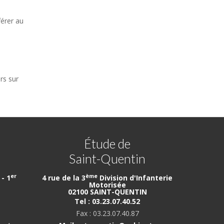
férer au
ers sur
Étude de
Saint-Quentin
er
ème
- 1
4 rue de la 3
Division d'Infanterie
Motorisée
02100 SAINT-QUENTIN
Tel : 03.23.07.40.52
Fax : 03.23.07.40.87