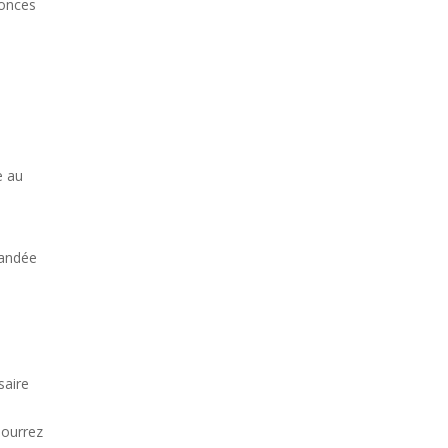
nonces
e au
mandée
saire
pourrez