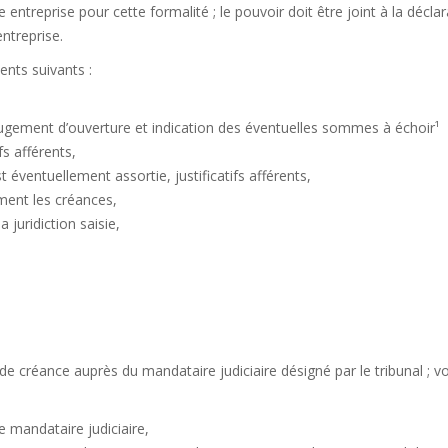
entreprise pour cette formalité ; le pouvoir doit être joint à la déclar
entreprise.
ents suivants :
 jugement d’ouverture et indication des éventuelles sommes à échoir¹
fs afférents,
t éventuellement assortie, justificatifs afférents,
ment les créances,
la juridiction saisie,
n de créance auprès du mandataire judiciaire désigné par le tribunal ; v
ce mandataire judiciaire,