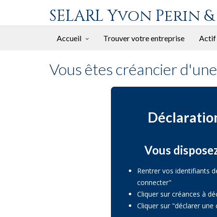
SELARL Yvon Perin &
Accueil
Trouver votre entreprise
Actif
Vous êtes créancier d'une 
Déclaration
Vous disposez
Rentrer vos identifiants d
connecter"
Cliquer sur créances à dé
Cliquer sur "déclarer un