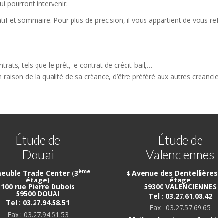
ui pourront intervenir.
tif et sommaire. Pour plus de précision, il vous appartient de vous ré
ats, tels que le prêt, le contrat de crédit-bail,…
 en raison de la qualité de sa créance, d’être préféré aux autres créanci
Étude de
Étude de
Douai
Valenciennes
ème
euble Trade Center (3
4 Avenue des Dentellières 
étage)
étage
100 rue Pierre Dubois
59300 VALENCIENNES
59500 DOUAI
Tel : 03.27.61.08.42
Tel : 03.27.94.58.51
Fax : 03.27.57.69.65
Fax : 03.27.94.51.53